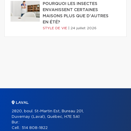
POURQUOI LES INSECTES
ENVAHISSENT CERTAINES
MAISONS PLUS QUE D'AUTRES
EN ÉTÉ?
STYLE DE VIE
|
24 juillet 2026
LAVAL
2820, boul. St-Martin Est, Bureau 201,
Duvernay (Laval), Québec, H7E 5A1
Bur.:
Cell.:
514 808-1822