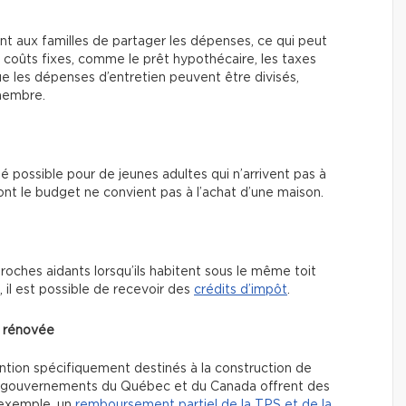
t aux familles de partager les dépenses, ce qui peut
 coûts fixes, comme le prêt hypothécaire, les taxes
 que les dépenses d’entretien peuvent être divisés,
 membre.
té possible pour de jeunes adultes qui n’arrivent pas à
t le budget ne convient pas à l’achat d’une maison.
proches aidants lorsqu’ils habitent sous le même toit
s, il est possible de recevoir des
crédits d’impôt
.
u rénovée
ention spécifiquement destinés à la construction de
es gouvernements du Québec et du Canada offrent des
r exemple, un
remboursement partiel de la TPS et de la