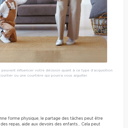
s peuvent influencer votre décision quant à ce type d’acquisition
urtier ou une courtière qui pourra vous aiguiller.
onne forme physique, le partage des tâches peut être
 des repas, aide aux devoirs des enfants… Cela peut